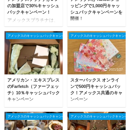
の加盟店で30%キャッシュ
ッピングで1,000円キャッ
バックキャンペーン！
シュバックキャンペーンを
開催！
アメックスプラチナは、
アメックスはYahoo!ショ
暮らしを応援する5つの
ッピングで1,000円キャ
加盟店でキャッシュバッ
アメックスのキャッシュバックキャンペーン
アメックスのキャッシュバックキャンペ
ッシュバックキャンペー
クのキャンペーンを開催
ンを開催しています。 事
しています。 Uber
前登録期間/キャンペーン
Eats、ヨドバシ.com、ビ
期間 2020年4月28日～6
ックカメラグループ、高
月30日 条件 (1)キャンペ
島屋、エノテカ・オンラ
2021/1/27
2021/1/27
ーンに事前登録 (先着
インで、トータル10万円
アメリカン・エキスプレス
スターバックス オンライ
100,000名限定)
(税込)の購入分までが
のFarfetch（ファーフェッ
ンで500円キャッシュバッ
(2)Yahoo!ショッピング、
30％OFFになってパワフ
チ）10％キャッシュバック
ク！アメックス共通のキャ
PayPayモールで5,000円
ルなキャンペーンです。
キャンペーン
ンペーン
(税込)以上購入 キャンペ
キャンペーン期間 2020
アメックスは
アメックスはスターバッ
ーン特典 1,000円キャッ
年7月21日(火)～10月20
Farfetch（ファーフェッ
クス オンラインサービス
シュバック 対象 楽天カ
アメックスのキャッシュバックキャンペーン
アメックスのキャッシュバックキャンペ
日(火) 条件 (1)キャンペー
チ）で10%キャッシュバ
で500円キャッシュバッ
ード以外のカード会社が
ンに事前登録 (2)以下の
ックキャンペーンを開催
クキャンペーン（最大