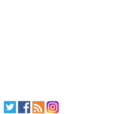
事前登録 (2)対象のレス
舞/恵比寿/ビクターズに
トランにて登録したアメ
て登録したアメックスで
ックスで支払い ※レスト
支払い ※レストランでの
ランでの直接のカード払
直接のカード払いが対象
いが対象 キャンペーン特
キャンペーン特典 30,000
典 50,000円(税込)利用の
円(税込)利用の都度5,000
都度10,000円キャッシュ
円キャッシュバック ※上
バック ※上限は20,000円
限は150,000円（約
（約100,000円利用分ま
900,000円利用分ま ...
...