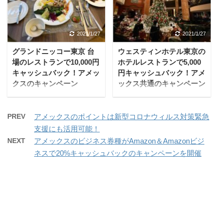
発行するアメックスカー
ショップでお買い物 ・
しています。 数多くのラ
500円）を開催していま
ド ・アメックス ・クレ
Uber Eats ・ヨドバ
グジュアリーブランドの
す。 事前登録期間 / キャ
ディセゾン ・エムアイカ
シ.com ・ビックカメ
ファッションアイテムを
ンペーン期間 2020年2月
2021/1/27
2021/1/27
ード ・三菱UFJニコス
ラ.com ・コジマネット
お得に購入できる好機で
20日～5月19日 条件 (1)
対象外の商品 ・さと ...
・ソフマッ ...
グランドニッコー東京 台
ウェスティンホテル東京の
す。 事前登録期間/キャ
キャンペーンに事前登録
場のレストランで10,000円
ホテルレストランで5,000
ンペーン期間 2020年5月
(2)スターバックスの公式
キャッシュバック！アメッ
円キャッシュバック！アメ
19日(火)～6月15日(月) 条
ウェブサイト、 公式モバ
クスのキャンペーン
ックス共通のキャンペーン
件 (1)キャンペーンに事
イルアプリにて登録した
アメリカン・エキスプレ
アメリカン・エキスプレ
前登録 (2)Farfetch公式ウ
アメックスで支払い キャ
スは、グランドニッコー
スは、ウェスティンホテ
ェブサイト、アプリ
ンペーン特典 3,000円(税
PREV
アメックスのポイントは新型コロナウィルス対策緊急
東京 台場の4つのレスト
ル東京の5つのレストラ
（iOS・Android）、電話
込)利用の都度500円キャ
支援にも活用可能！
ランで10,000円キャッシ
ンで5,000円キャッシュ
で購入 キャンペーン特典
ッシュバック ※上限は
NEXT
アメックスのビジネス券種がAmazon＆Amazonビジ
ュバックキャンペーン
バックキャンペーン（最
10%キャッシュバック
500円（1回のみ） 対象
ネスで20%キャッシュバックのキャンペーンを開催
（最大20,000円）を開催
大150,000円）を開催し
(上限：15,000円) ※通算
楽天カード以外のカード
しています。 事前登録期
ています。 事前登録期間
15万円の支払い分まで対
会社が発行するアメック
間 / キャンペーン期間
/ キャンペーン期間 2020
象 回数制限 なし（上限
スカード ・アメックス
2020年4月2日～6月30日
年2月4日～5月31日 条件
金 ...
・クレディセゾ ...
条件 (1)アメックスオフ
(1)キャンペーンに事前登
ァーからキャンペーンに
録 (2)ザ・テラス/龍天門/