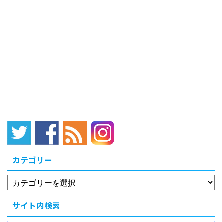
約・決済により、年間最
大きい荷物も依頼可能特
大で10,000円のキャッシ
別感・VIP気分を味わえ
ュバックが受けられま
る利用回数に制限なしデ
す。 この特典は、アメッ
メリット成田空港 ...
クスゴールドプリファー
ドカード専用で、 ...
カテゴリー
サイト内検索