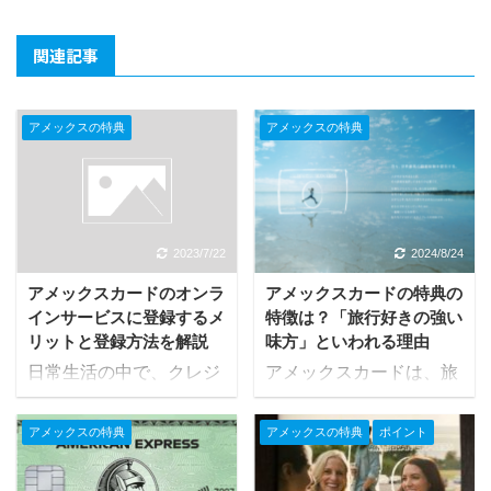
関連記事
アメックスの特典
アメックスの特典
2023/7/22
2024/8/24
アメックスカードのオンラ
アメックスカードの特典の
インサービスに登録するメ
特徴は？「旅行好きの強い
リットと登録方法を解説
味方」といわれる理由
日常生活の中で、クレジ
アメックスカードは、旅
ットカードを利用して買
行が好きな方に適してい
い物をすることは多くの
るといわれるクレジット
アメックスの特典
アメックスの特典
ポイント
人が行なっているのでは
カードです。年会費が高
ないでしょうか。 手元に
額なこともあり、「旅行