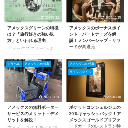
現金がない時や、買い物
は好きだがアメックスカ
をするつもりがなかった
ードをつくろうかどうか
けれど急遽その場で購入
迷っている」という方も
2023/7/22
2020/12/25
したいものがある時、ク
いるのではないでしょう
アメックスグリーンの特徴
アメックスのボーナスポイ
レジットカードがあれば
か。 そこでこの記事で
は？「旅行好きの強い味
ント・パートナーズを解
その場で決済することが
は、アメックスカードの
方」といわれる理由
説！メンバーシップ・リワ
できるのでとても便利で
魅力的な特典や、旅行好
ードが高還元
アメックスグリーンは、
す。 普段の買い物でカー
きに向いている理由を徹
アメリカン・エキスプレ
旅行・出張の機会が多い
ドを利用するのはもちろ
底解説します。アメック
スには「ボーナスポイン
方に適しているといわれ
トラベル
アメックスの特典
アメックスの特典
ん、手持ちのクレジット
スならではの特典情報を
ト・パートナーズ」とい
るクレジットカードで
カードをオンラインに登
得ることが可能です。グ
ライフスタイル
う仕組みがあります。 提
す。年会費が高額なこと
録することでさらにお得
リーンとゴールドはもち
携店でアメックスの対象
もあり、「旅行は好きだ
に便利に利用することが
ろん、プラチナの特典に
カードを利用すると、メ
がアメックスグリーンを
できます。そこでこの記
ついて知るためにも役立
ンバーシップ・リワード
つくろうかどうか迷って
2020/10/24
2024/3/10
事ではアメックスのオン
つでしょう。 目次アメッ
のポイントが通常よりも
いる」という方もいるの
ラインサービスについて
クスの特徴ステータスが
アメックスの無料ポーター
ポケットコンシェルジュの
多く貯まるのが特徴とな
ではないでしょうか。 そ
紹介します。 目次アメッ
高いカード<h3>トラベル
サービスのメリット・デメ
20％キャッシュバック！ア
っています。 一般加盟店
こでこの記事では、アメ
リットを解説！
メックスゴールドプリファ
クスのオンラインサー ...
&amp ...
は1％のところ、なんと
ックスグリーンの魅力的
ードカードのレストラン特
アメックスのトラベル特