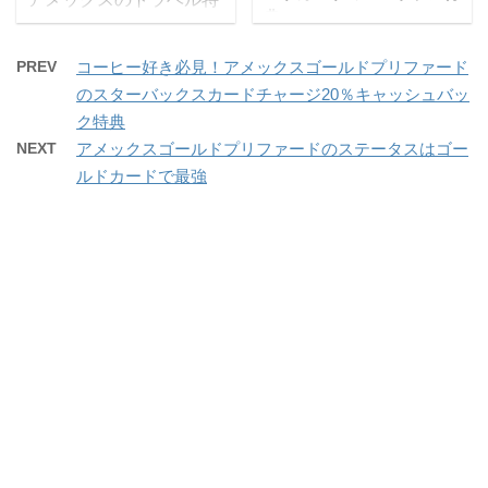
最大で10％還元と高還元
な特徴や、旅行好きに向
典
典の一つとして、空港に
になります。 目次ポイン
いている理由を徹底解説
アメリカン・エキスプレ
着いた際（出国時・帰国
トアップの内容ボーナス
します。 アメックスなら
PREV
コーヒー好き必見！アメックスゴールドプリファード
スのアメックスゴールド
時の両方）に、手荷物を
ポイント獲得の例代表的
ではの特典情報を得るこ
のスターバックスカードチャージ20％キャッシュバッ
プリファードカードは、
運んでくれる「無料ポー
な店舗ふるさと納税で
とが可能です。グリーン
ク特典
食事体験を特別なものに
ターサービス」がありま
1.5％還元対象カード・
はもちろん、ゴールドカ
NEXT
アメックスゴールドプリファードのステータスはゴー
するための特典を提供し
す。 出国時はJAL ABCの
支払い方法 ポイントアッ
ードやプラチナカードと
ルドカードで最強
ています。 その中でも、
スタッフが駅の改札・バ
プの内容 アメックスのボ
の比較について知るため
ポケットコンシェルジュ
ス停・駐車場などから、
ーナスポイント・パート
にも役立つでしょう。 目
のダイニング20％キャッ
チェックインカウンター
ナーズを使う際には、事
次アメックスグリーンの
シュバック特典は注目に
もしくは到着ロビーの
前の登録やエントリーは
特徴は旅行に行ったとき
値します。 ポケットコン
間、荷物を運んでくれま
不要です。 イ ...
...
シェルジュは、話題のレ
す。 アメックスの無料ポ
ストランや隠れた名店を
ーターサービスのメリッ
ウェブサイトからワンス
ト、デメリット、使い
トップで予約できるダイ
道、対象カードについて
ニング予約サービスで
解説します。 目次無料ポ
す。 ポケットコンシェル
ーターサービスとはメリ
ジュでのダイニング予
ット手荷物数が無制限！