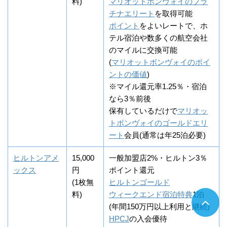
料)
マリオットボンヴォイのプラ
チナエリート
を取得可能
ポイント
をよいレートで、ホ
テル宿泊や数多くの航空会社
のマイルに交換可能
(
マリオットボンヴォイのポイ
ントの価値
)
※マイル還元率1.25％・宿泊
なら3％前後
保有しているだけで
マリオッ
トボンヴォイのゴールドエリ
ート
会員(通常は年25泊必要)
ヒルトンアメ
15,000
一般加盟店2%・ヒルトン3％
ックス
円
ポイント還元
(1枚無
ヒルトンゴールド
料)
ウィークエンド宿泊特典
1泊
(年間150万円以上利用と継続)
HPCJ
の入会優待