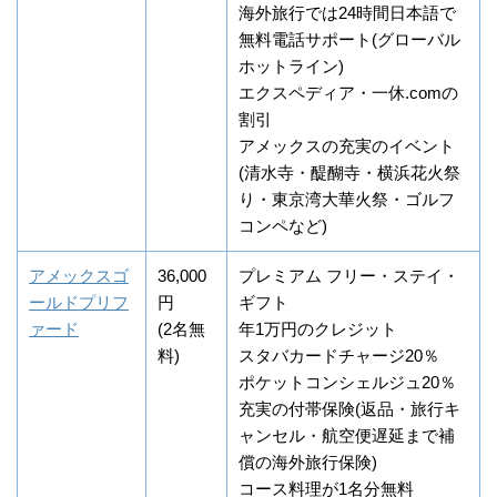
海外旅行では24時間日本語で
無料電話サポート(グローバル
ホットライン)
エクスペディア・一休.comの
割引
アメックスの充実のイベント
(清水寺・醍醐寺・横浜花火祭
り・東京湾大華火祭・ゴルフ
コンペなど)
アメックスゴ
36,000
プレミアム フリー・ステイ・
ールドプリフ
円
ギフト
ァード
(2名無
年1万円のクレジット
料)
スタバカードチャージ20％
ポケットコンシェルジュ20％
充実の付帯保険(返品・旅行キ
ャンセル・航空便遅延まで補
償の海外旅行保険)
コース料理が1名分無料